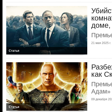
Убийс
комна
доме,
Премье
21 мая 2025 г.
Статья
Разбе
как С
Премь
Адам»
09 декабря 202
Статья