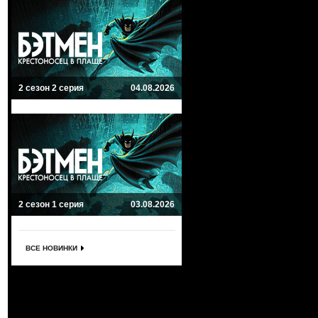
2 сезон 2 серия
04.08.2026
2 сезон 1 серия
03.08.2026
ВСЕ НОВИНКИ