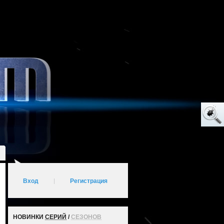
Вход
|
Регистрация
НОВИНКИ
СЕРИЙ
/
СЕЗОНОВ