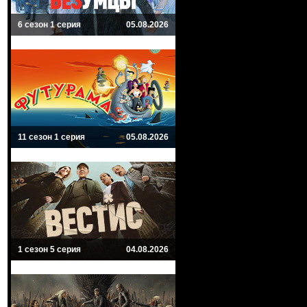
6 сезон 1 серия
05.08.2026
11 сезон 1 серия
05.08.2026
1 сезон 5 серия
04.08.2026