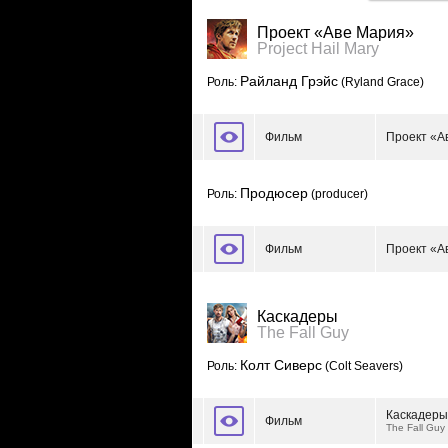
Проект «Аве Мария»
Project Hail Mary
Райланд Грэйс
Роль:
(Ryland Grace)
Фильм
Проект «А
Продюсер
Роль:
(producer)
Фильм
Проект «А
Каскадеры
The Fall Guy
Колт Сиверс
Роль:
(Colt Seavers)
Каскадеры
Фильм
The Fall Guy