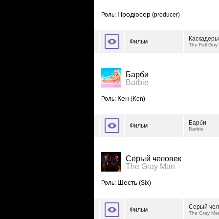
Продюсер
Роль:
(producer)
Каскадеры
Фильм
The Fall Guy
Барби
Barbie
Кен
Роль:
(Ken)
Барби
Фильм
Barbie
Серый человек
The Gray Man
Шесть
Роль:
(Six)
Серый чел
Фильм
The Gray Ma