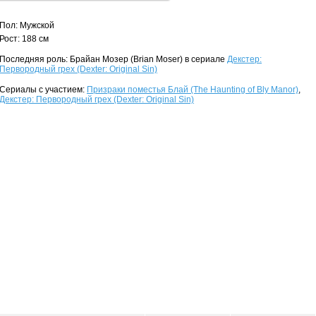
Пол: Мужской
Рост: 188 см
Последняя роль: Брайан Мозер (Brian Moser) в сериале
Декстер:
Первородный грех (Dexter: Original Sin)
Сериалы с участием:
Призраки поместья Блай (The Haunting of Bly Manor)
,
Декстер: Первородный грех (Dexter: Original Sin)