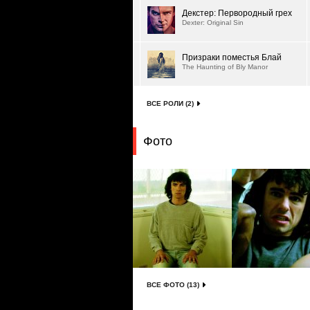
Декстер: Первородный грех
Dexter: Original Sin
Призраки поместья Блай
The Haunting of Bly Manor
ВСЕ РОЛИ (2)
Фото
ВСЕ ФОТО (13)