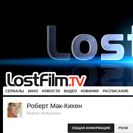
СЕРИАЛЫ
КИНО
НОВОСТИ
ВИДЕО
НОВИНКИ
РАСПИСАНИЕ
Роберт Мак-Кихен
Robert McKeehen
ОБЩАЯ ИНФОРМАЦИЯ
РОЛИ