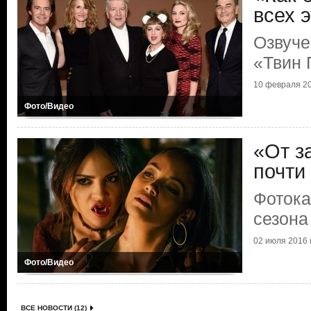
всех э
Озвуче
«Твин 
10 февраля 20
Фото/Видео
«От з
почти
Фотока
сезона
02 июля 2016 г
Фото/Видео
ВСЕ НОВОСТИ (12)