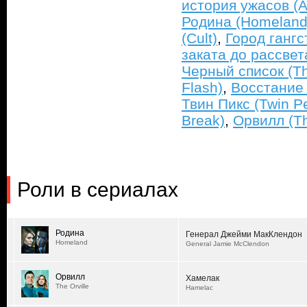
история ужасов (A
Родина (Homeland
(Cult)
,
Город гангс
заката до рассвет
Черный список (The
Flash)
,
Восстание 
Твин Пикс (Twin P
Break)
,
Орвилл (Th
Роли в сериалах
Родина
Генерал Джейми МакКлендон
Homeland
General Jamie McClendon
Орвилл
Хамелак
The Orville
Hamelac