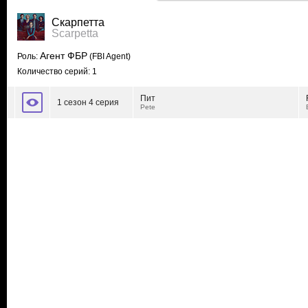
Скарпетта
Scarpetta
Агент ФБР
Роль:
(FBI Agent)
Количество серий: 1
Пит
1 сезон 4 серия
Pete