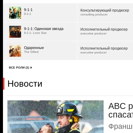
9-1-1
Консультирующий продюсер
9-1-1
consulting producer
9-1-1: Одинокая звезда
Исполнительный продюсер
9-1-1: Lone Star
executive producer
Одаренные
Исполнительный продюсер
The Gifted
executive producer
ВСЕ РОЛИ (3)
Новости
ABC р
спаса
Франши