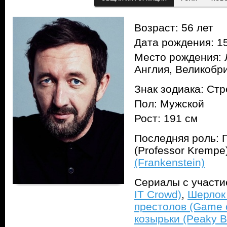
Возраст: 56 лет
Дата рождения: 15
Место рождения: 
Англия, Великобр
Знак зодиака: Ст
Пол: Мужской
Рост: 191 см
Последняя роль: 
(Professor Kremp
(Frankenstein)
Сериалы с участ
IT Crowd)
,
Шерлок 
престолов (Game o
козырьки (Peaky Bl