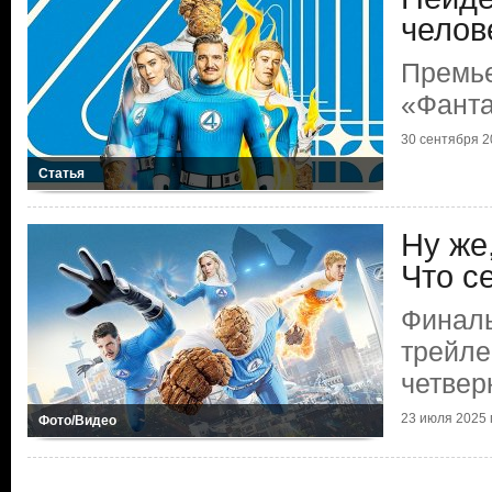
челов
Премь
«Фанта
30 сентября 20
Статья
Ну же
Что с
Финал
трейле
четвер
23 июля 2025 г
Фото/Видео