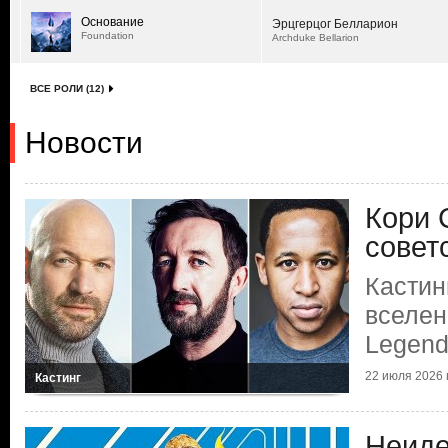
Основание
Эрцгерцог Белларион
Foundation
Archduke Bellarion
ВСЕ РОЛИ (12)
Новости
Кори 
совет
Кастин
вселен
Legend
22 июля 2026 г
Кастинг
Неиде