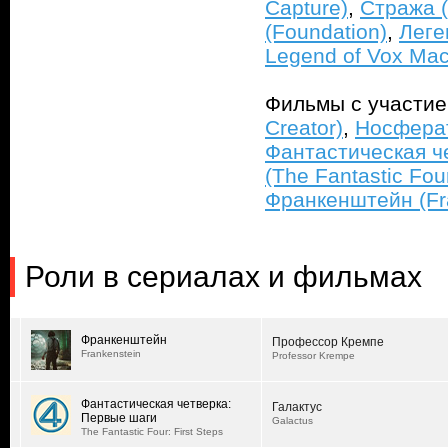
Capture)
,
Стража (
(Foundation)
,
Леге
Legend of Vox Mac
Фильмы с участи
Creator)
,
Носферат
Фантастическая ч
(The Fantastic Four
Франкенштейн (Fr
Роли в сериалах и фильмах
Франкенштейн
Профессор Кремпе
Frankenstein
Professor Krempe
Фантастическая четверка:
Галактус
Первые шаги
Galactus
The Fantastic Four: First Steps