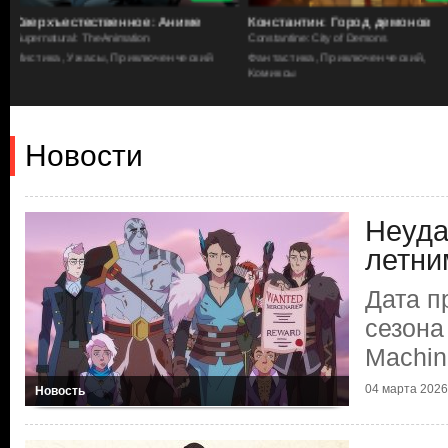
Константин: Город демонов
Кровь Зевса
Constantine: City of Demons
Blood of Zeus
Фантастика, Приключенческий,
Боевик, Фэнтези
Комиксы
Новости
Неуда
летни
Дата п
сезона
Machin
04 марта 2026 
Новость