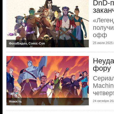
DnD-п
закан
«Леген
получи
офф
25 июля 2025 г
Фото/Видео, Comic-Con
Неуда
фору
Сериал
Machin
четвер
24 октября 202
Новость