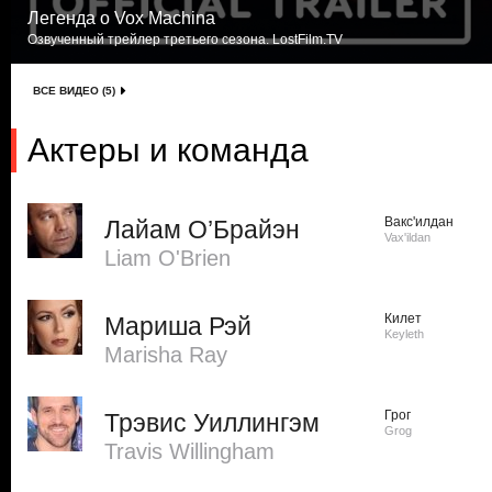
Легенда о Vox Machina
Озвученный трейлер третьего сезона. LostFilm.TV
ВСЕ ВИДЕО (5)
Актеры и команда
Вакс'илдан
Лайам О’Брайэн
Vax'ildan
Liam O'Brien
Килет
Мариша Рэй
Keyleth
Marisha Ray
Грог
Трэвис Уиллингэм
Grog
Travis Willingham