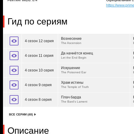
Рейтинг IMDb: 8.4
Официальный с
https://www.pr
Гид по сериям
Вознесение
4 сезон 12 серия
The Ascension
Да начнётся конец
4 сезон 11 серия
Let the End Begin
Искушение
4 сезон 10 серия
The Poisoned Ear
Храм истины
4 сезон 9 серия
The Temple of Truth
Плач барда
4 сезон 8 серия
The Bard's Lament
ВСЕ СЕРИИ (48)
Описание