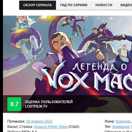
ОБЗОР СЕРИАЛА
ГИД ПО СЕРИЯМ
НОВОСТИ
ВИДЕ
ОЦЕНКА ПОЛЬЗОВАТЕЛЕЙ
8.7
LOSTFILM.TV
Премьера:
28 января 2022
Жанр:
Комедия
Канал, Страна:
Amazon Prime Video
(США)
Тип:
Анимация
,