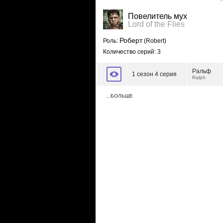
Повелитель мух
Lord of the Flies
Роберт
Роль:
(Robert)
Количество серий: 3
Ральф
1 сезон 4 серия
Ralph
…БОЛЬШЕ