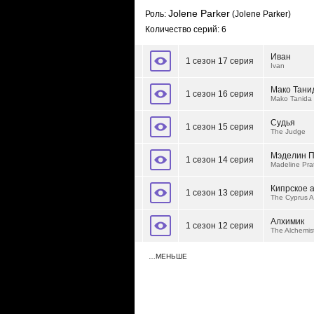
Jolene Parker
Роль:
(Jolene Parker)
Количество серий: 6
Иван
1 сезон 17 серия
Ivan
Мако Тани
1 сезон 16 серия
Mako Tanida
Судья
1 сезон 15 серия
The Judge
Мэделин П
1 сезон 14 серия
Madeline Pra
Кипрское 
1 сезон 13 серия
The Cyprus 
Алхимик
1 сезон 12 серия
The Alchemis
…МЕНЬШЕ