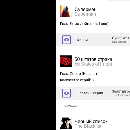
Супермен
Superman
Лоис Лэйн
Роль:
(Lois Lane)
Супермен
Фильм
Superman
50 штатов страха
50 States of Fright
Хезер
Роль:
(Heather)
Количество серий: 3
Золотая ру
1 сезон 3 серия
The Golden A
…БОЛЬШЕ
Черный список
The Blacklist