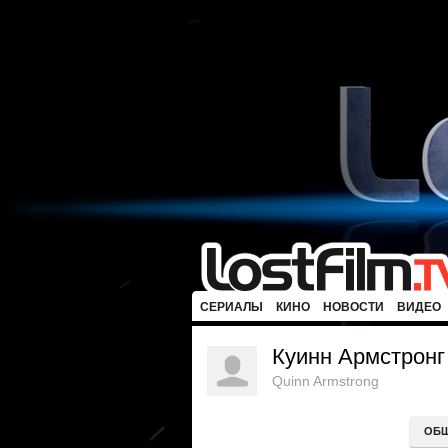
СЕРИАЛЫ
КИНО
НОВОСТИ
ВИДЕО
Куинн Армстронг
Quinn Armstrong
ОБ