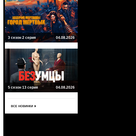
3 сезон 2 серия
04.08.2026
5 сезон 13 серия
04.08.2026
ВСЕ НОВИНКИ