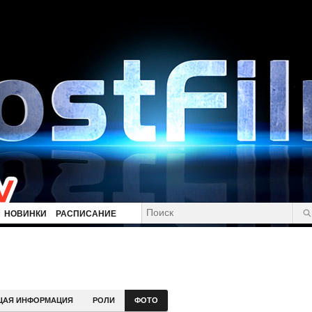
НОВИНКИ
РАСПИСАНИЕ
ЩАЯ ИНФОРМАЦИЯ
РОЛИ
ФОТО