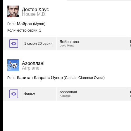
Доктор Хаус
House M.D.
Майрон
Роль:
(Myron)
Количество серий: 1
Любовь зла
1 сезон 20 серия
Love Hurts
Аэроплан!
Airplane!
Капитан Кларэнс Оувер
Роль:
(Captain Clarence Oveur)
Аэроплан!
Фильм
Airplane!