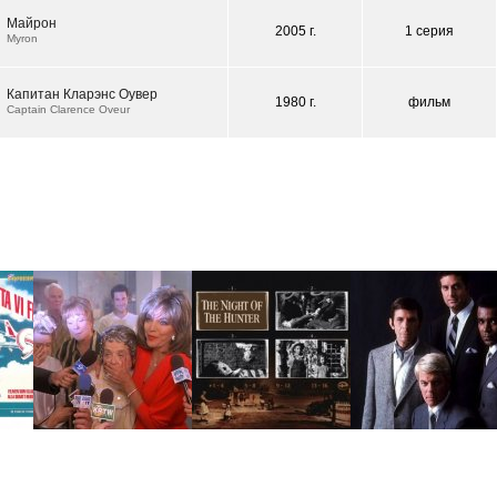
Майрон
2005 г.
1 серия
Myron
Капитан Кларэнс Оувер
1980 г.
фильм
Captain Clarence Oveur