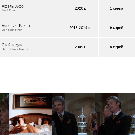
Аксель Зуфо
2026 г.
1 серия
Axel Zufo
Бенедикт Райан
2018-2019 гг.
9 серий
Benedict Ryan
Стейси Кунс
2009 г.
8 серий
Dean Stacy Koons