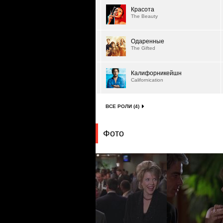
Красота
The Beauty
Одаренные
The Gifted
Калифорникейшн
Californication
ВСЕ РОЛИ (4)
Фото