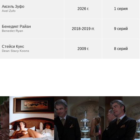
Аксель Зуфо
2026 г.
1 серия
Axel Zufo
Бенедикт Райан
2018-2019 гг.
9 серий
Benedict Ryan
Стейси Кунс
2009 г.
8 серий
Dean Stacy Koons