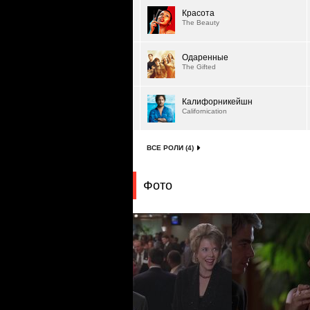
Красота
The Beauty
Одаренные
The Gifted
Калифорникейшн
Californication
ВСЕ РОЛИ (4)
Фото