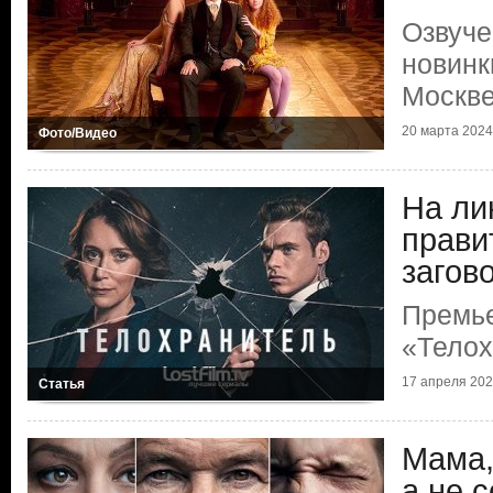
Озвуче
новинк
Москв
20 марта 2024 
Фото/Видео
На ли
прави
загов
Премь
«Телох
17 апреля 2020
Статья
Мама,
а не 