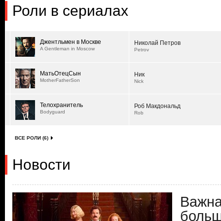
Роли в сериалах
Джентльмен в Москве
Николай Петров
A Gentleman in Moscow
Petrov
МатьОтецСын
Ник
MotherFatherSon
Nick
Телохранитель
Роб Макдональд
Bodyguard
Rob
ВСЕ РОЛИ (6)
Новости
Важна
больш