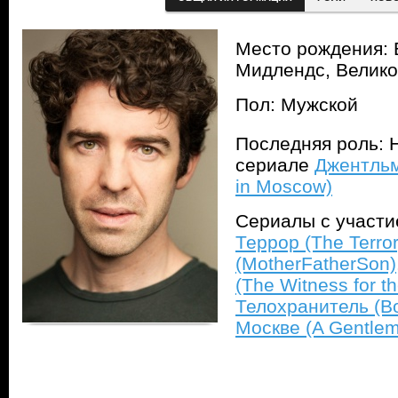
Место рождения: 
Мидлендс, Велик
Пол: Мужской
Последняя роль: Н
сериале
Джентльм
in Moscow)
Сериалы с участ
Террор (The Terror
(MotherFatherSon)
(The Witness for t
Телохранитель (B
Москве (A Gentle