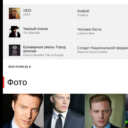
1923
Ковбой
1923
Cowboy
Черный список
Человек Ласло
The Blacklist
Laszlo's Man
Бульварные ужасы: Город
Солдат Национальной гварди
ангелов
National Guard Soldier
Penny Dreadful: City of Angels
ВСЕ РОЛИ (5)
Фото