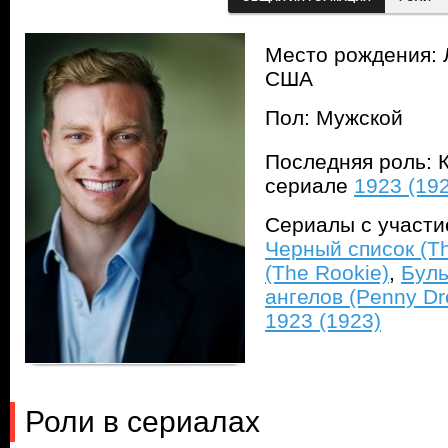
Место рождения: 
США
Пол: Мужской
Последняя роль: 
сериале
1923 (19
Сериалы с участ
Черный список (The
(The Rookie)
,
Буль
ангелов (Penny Dre
1923 (1923)
Роли в сериалах