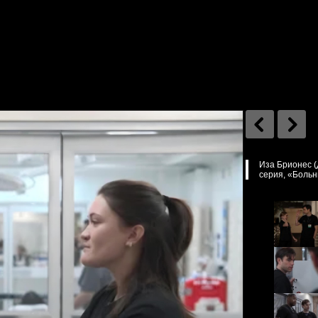
Иза Брионес (
серия, «Больни