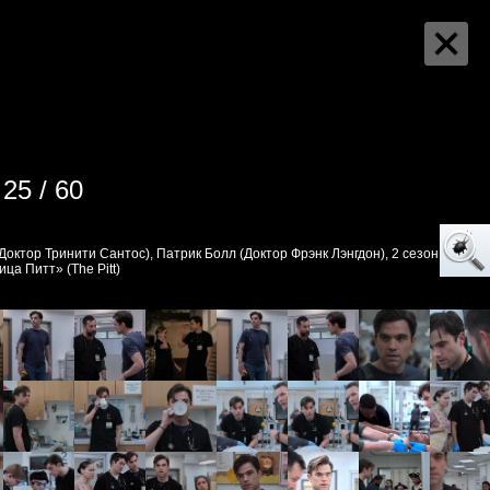
25 / 60
Доктор Тринити Сантос), Патрик Болл (Доктор Фрэнк Лэнгдон), 2 сезон 11
ца Питт» (The Pitt)