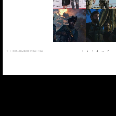
Предыдущая страница
1
2
3
4
...
7