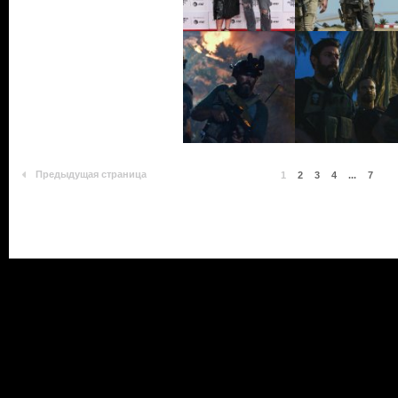
Предыдущая страница
1
2
3
4
...
7