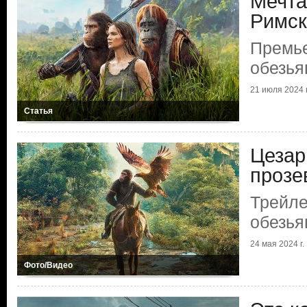
Мечта
Римск
Премь
обезья
21 июля 2024 г
Статья
Цезар
прозе
Трейл
обезья
24 мая 2024 г.
Фото/Видео