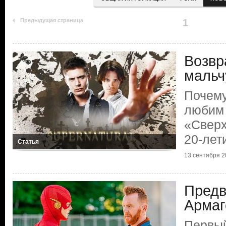
Предыдущая страница
1
Возвр
мальч
Почему
любим
«Сверх
20-лет
Статья
13 сентября 20
Предв
Армаг
Первый