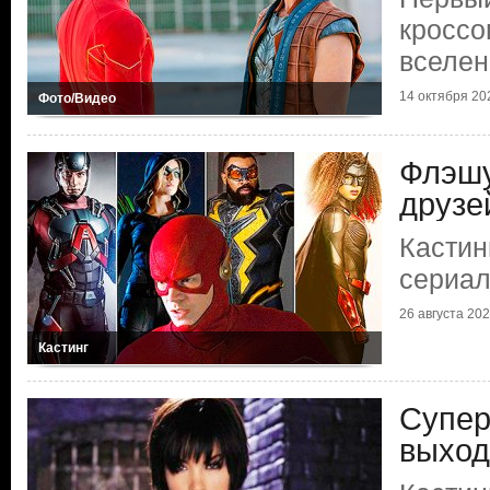
кроссо
вселе
14 октября 202
Фото/Видео
Флэшу
друзе
Кастин
сериа
26 августа 2021
Кастинг
Супер
выход