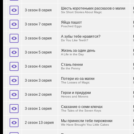
Шесть коротеньких рассказов о магии
3 сезон 8 серия
Six Short Stories About Magic
Яйца пашот
3 сезон 7 серия
Poached Eggs
А зубы тебе нравятся?
3 сезон 6 серия
Do You Like Teeth?
Жизнь за один день
3 сезон 5 серия
A Life in the Day
Стань пенни
3 сезон 4 серия
Be the Penny
Потери из-за магии
3 сезон 3 серия
The Losses of Magic
Герои и придурки
3 сезон 2 серия
Heroes and Morons
Сказание о семи ключах
3 сезон 1 серия
The Tales of the Seven Keys
Мы принесли тебе пироженки
2 сезон 13 серия
We Have Brought You Little Cakes