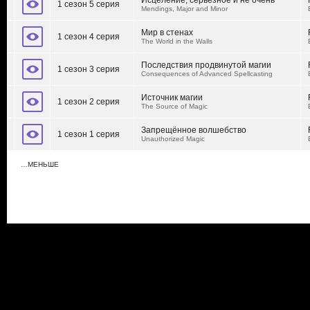
Исцеление, серьезное и не очень
1 сезон 5 серия
Mendings, Major and Minor
Мир в стенах
1 сезон 4 серия
The World in the Walls
Последствия продвинутой магии
1 сезон 3 серия
Consequences of Advanced Spellcasting
Источник магии
1 сезон 2 серия
The Source of Magic
Запрещённое волшебство
1 сезон 1 серия
Unauthorized Magic
…МЕНЬШЕ