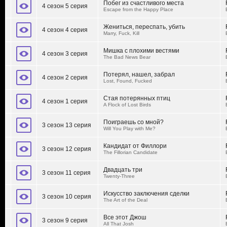
Побег из счастливого места
4 сезон 5 серия
Escape from the Happy Place
Жениться, переспать, убить
4 сезон 4 серия
Marry, Fuck, Kill
Мишка с плохими вестями
4 сезон 3 серия
The Bad News Bear
Потерял, нашел, забрал
4 сезон 2 серия
Lost, Found, Fucked
Стая потерянных птиц
4 сезон 1 серия
A Flock of Lost Birds
Поиграешь со мной?
3 сезон 13 серия
Will You Play with Me?
Кандидат от Филлори
3 сезон 12 серия
The Fillorian Candidate
Двадцать три
3 сезон 11 серия
Twenty-Three
Искусство заключения сделки
3 сезон 10 серия
The Art of the Deal
Все этот Джош
3 сезон 9 серия
All That Josh