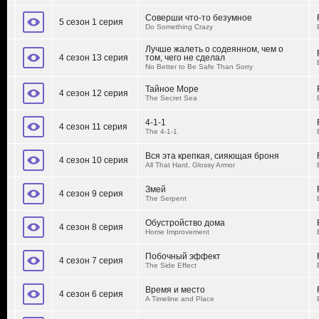
Соверши что-то безумное
5 сезон 1 серия
Do Something Crazy
Лучше жалеть о содеянном, чем о
4 сезон 13 серия
том, чего не cделал
No Better to Be Safe Than Sorry
Тайное Море
4 сезон 12 серия
The Secret Sea
4-1-1
4 сезон 11 серия
The 4-1-1
Вся эта крепкая, сияющая броня
4 сезон 10 серия
All That Hard, Glossy Armor
Змей
4 сезон 9 серия
The Serpent
Обустройство дома
4 сезон 8 серия
Home Improvement
Побочный эффект
4 сезон 7 серия
The Side Effect
Время и место
4 сезон 6 серия
A Timeline and Place