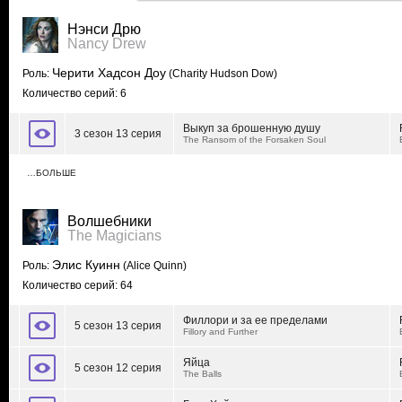
Нэнси Дрю
Nancy Drew
Черити Хадсон Доу
Роль:
(Charity Hudson Dow)
Количество серий: 6
Выкуп за брошенную душу
3 сезон 13 серия
The Ransom of the Forsaken Soul
…БОЛЬШЕ
Волшебники
The Magicians
Элис Куинн
Роль:
(Alice Quinn)
Количество серий: 64
Филлори и за ее пределами
5 сезон 13 серия
Fillory and Further
Яйца
5 сезон 12 серия
The Balls