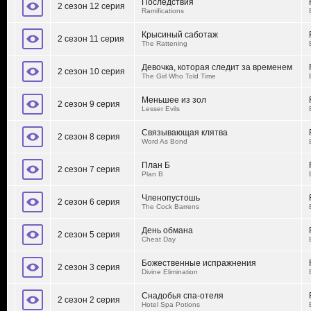
Последствия
2 сезон 12 серия
Ramifications
Крысиный саботаж
2 сезон 11 серия
The Rattening
Девочка, которая следит за временем
2 сезон 10 серия
The Girl Who Told Time
Меньшее из зол
2 сезон 9 серия
Lesser Evils
Связывающая клятва
2 сезон 8 серия
Word As Bond
План Б
2 сезон 7 серия
Plan B
Членопустошь
2 сезон 6 серия
The Cock Barrens
День обмана
2 сезон 5 серия
Cheat Day
Божественные испражнения
2 сезон 3 серия
Divine Elimination
Снадобья спа-отеля
2 сезон 2 серия
Hotel Spa Potions