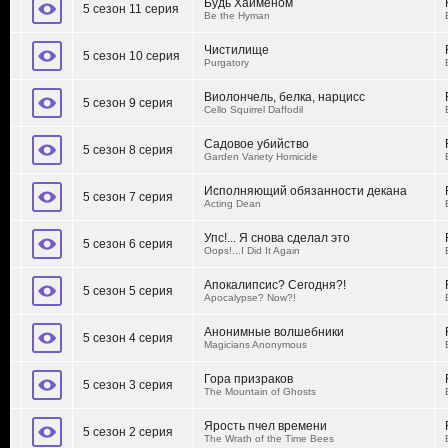
Будь Хайменом
5 сезон 11 серия
Be the Hyman
Чистилище
5 сезон 10 серия
Purgatory
Виолончель, белка, нарцисс
5 сезон 9 серия
Cello Squirrel Daffodil
Садовое убийство
5 сезон 8 серия
Garden Variety Homicide
Исполняющий обязанности декана
5 сезон 7 серия
Acting Dean
Упс!... Я снова сделал это
5 сезон 6 серия
Oops!...I Did It Again
Апокалипсис? Сегодня?!
5 сезон 5 серия
Apocalypse? Now?!
Анонимные волшебники
5 сезон 4 серия
Magicians Anonymous
Гора призраков
5 сезон 3 серия
The Mountain of Ghosts
Ярость пчел времени
5 сезон 2 серия
The Wrath of the Time Bees