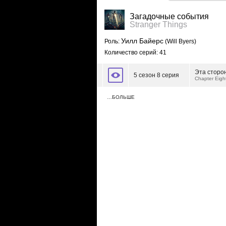
Загадочные события
Stranger Things
Уилл Байерс
Роль:
(Will Byers)
Количество серий: 41
Эта сторо
5 сезон 8 серия
Chapter Eigh
…БОЛЬШЕ