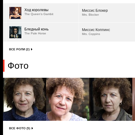
Ход королевы
Миссис Блокер
The Queen's Gambit
Mrs. Blocker
Бледный конь
Миссис Коппинс
The Pale Horse
Mrs. Coppins
ВСЕ РОЛИ (2)
Фото
ВСЕ ФОТО (5)