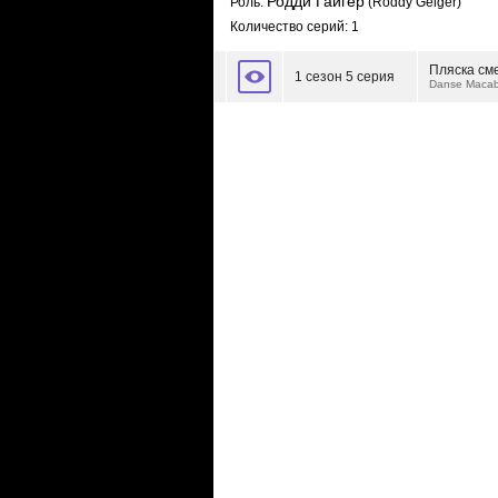
Родди Гайгер
Роль:
(Roddy Geiger)
Количество серий: 1
Пляска см
1 сезон 5 серия
Danse Macab