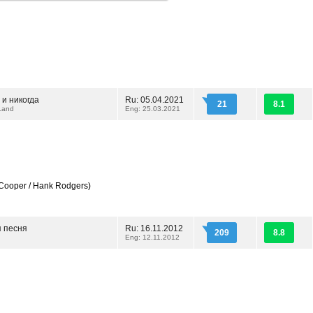
 и никогда
Ru: 05.04.2021
21
8.1
Land
Eng: 25.03.2021
Cooper / Hank Rodgers)
 песня
Ru: 16.11.2012
209
8.8
Eng: 12.11.2012