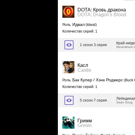
DOTA: Кровь дракона
DOTA: Dragon's Blood
Идвал
Роль:
(Idwal)
Количество серий: 1
Край нигде
1 сезон 3 серия
Neverwhere 
Касл
Castle
Бак Купер / Хэнк Роджерс
Роль:
(Buck 
Количество серий: 1
Лебединая
5 сезон 7 серия
Swan Song
Гримм
Grimm