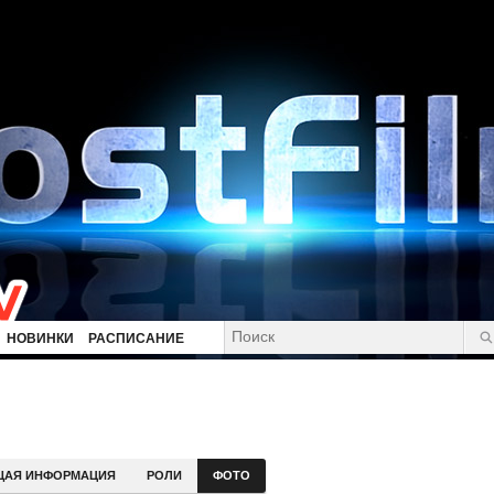
НОВИНКИ
РАСПИСАНИЕ
ЩАЯ ИНФОРМАЦИЯ
РОЛИ
ФОТО