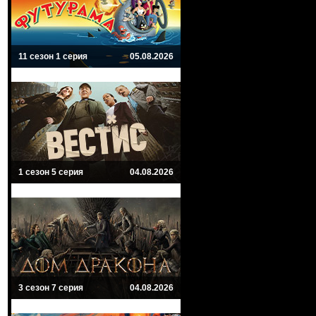
11 сезон 1 серия
05.08.2026
1 сезон 5 серия
04.08.2026
3 сезон 7 серия
04.08.2026