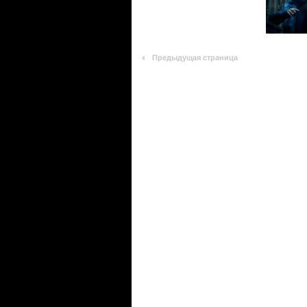
Предыдущая страница