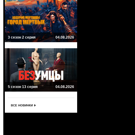
3 сезон 2 серия
04.08.2026
5 сезон 13 серия
04.08.2026
ВСЕ НОВИНКИ