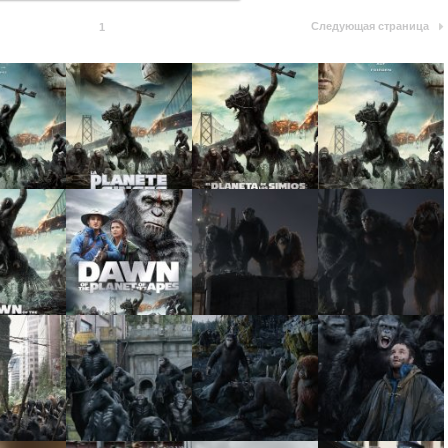
Следующая страница
1