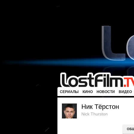
СЕРИАЛЫ
КИНО
НОВОСТИ
ВИДЕО
Ник Тёрстон
Nick Thurston
ОБ