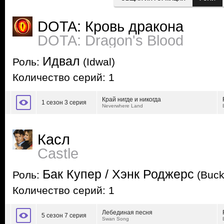
DOTA: Кровь дракона
DOTA: Dragon's Blood
Идвал
Роль:
(Idwal)
Количество серий: 1
Край нигде и никогда
1 сезон 3 серия
Neverwhere Land
Касл
Castle
Бак Купер / Хэнк Роджерс
Роль:
(Buck
Количество серий: 1
Лебединая песня
5 сезон 7 серия
Swan Song