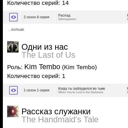
Количество серий: 14
Распад
2 сезон 8 серия
Disintegration
…БОЛЬШЕ
Одни из нас
The Last of Us
Kim Tembo
Роль:
(Kim Tembo)
Количество серий: 1
Когда ты заблудился во тьме
1 сезон 1 серия
When You're Lost in the Darkness
Рассказ служанки
The Handmaid's Tale