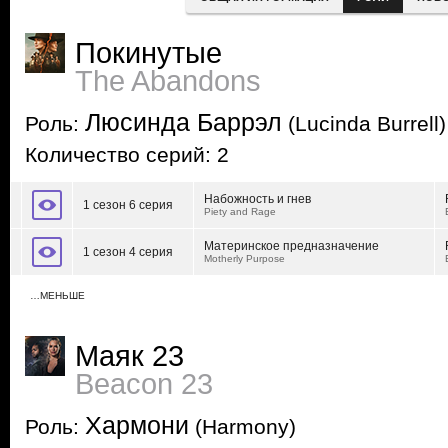
Покинутые
The Abandons
Люсинда Баррэл
Роль:
(Lucinda Burrell)
Количество серий: 2
Набожность и гнев
1 сезон 6 серия
Piety and Rage
Материнское предназначение
1 сезон 4 серия
Motherly Purpose
…МЕНЬШЕ
Маяк 23
Beacon 23
Хармони
Роль:
(Harmony)