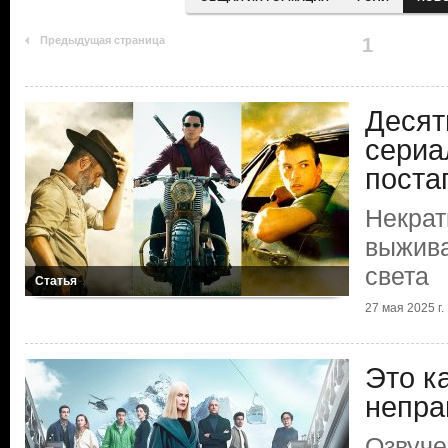
Предыдущая страница
1
Десят
сериа
поста
Некрат
выжива
света
Статья
27 мая 2025 г.
Это к
непра
Озвуче