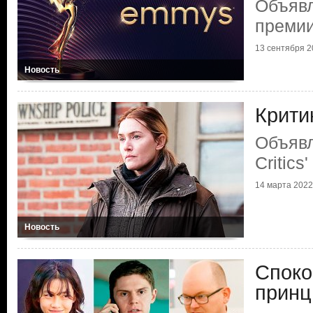
Объяв
преми
13 сентября 20
Новость
Крити
Объяв
Critics
14 марта 2022 
Новость
Споко
принц