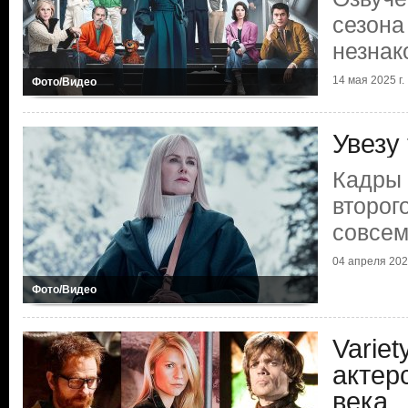
сезона
незна
14 мая 2025 г.
Фото/Видео
Увезу
Кадры 
второг
совсем
04 апреля 2025
Фото/Видео
Varie
актер
века