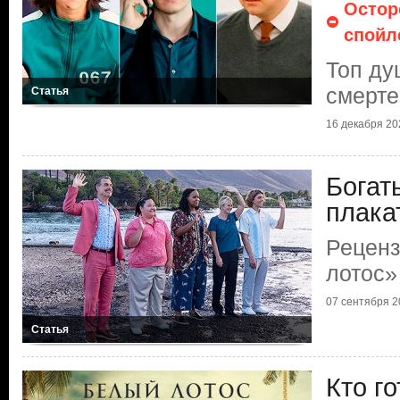
Остор
спойл
Топ д
смерте
Статья
16 декабря 202
Богат
плака
Реценз
лотос»
07 сентября 20
Статья
Кто г