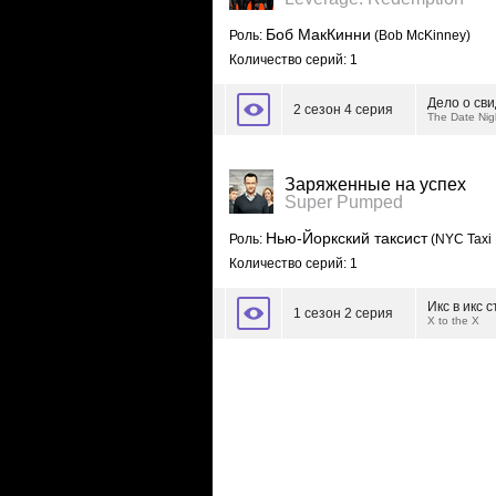
Боб МакКинни
Роль:
(Bob McKinney)
Количество серий: 1
Дело о св
2 сезон 4 серия
The Date Nig
Заряженные на успех
Super Pumped
Нью-Йоркский таксист
Роль:
(NYC Taxi 
Количество серий: 1
Икс в икс 
1 сезон 2 серия
X to the X