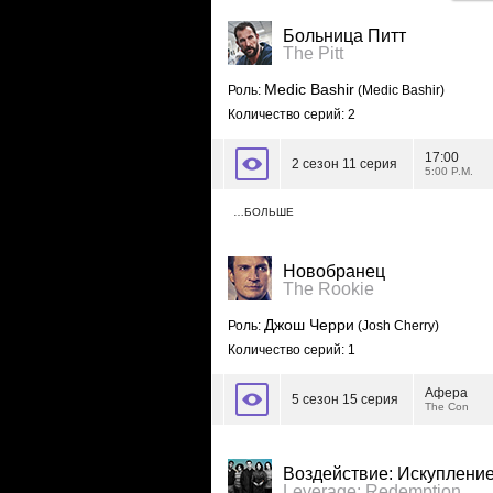
Больница Питт
The Pitt
Medic Bashir
Роль:
(Medic Bashir)
Количество серий: 2
17:00
2 сезон 11 серия
5:00 P.M.
…БОЛЬШЕ
Новобранец
The Rookie
Джош Черри
Роль:
(Josh Cherry)
Количество серий: 1
Афера
5 сезон 15 серия
The Con
Воздействие: Искуплени
Leverage: Redemption