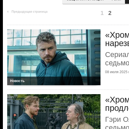
Предыдущая страница
1
2
«Хром
нарез
Сериал
седьмо
08 июля 2025 г
Новость
«Хром
прод
Гэри О
седьмо