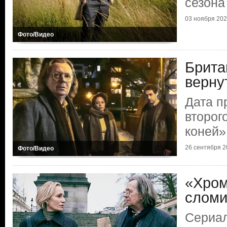
сезона
03 ноября 2022
Фото/Видео
Брита
верну
Дата п
второг
коней»
26 сентября 20
Фото/Видео
«Хром
сломи
Сериал