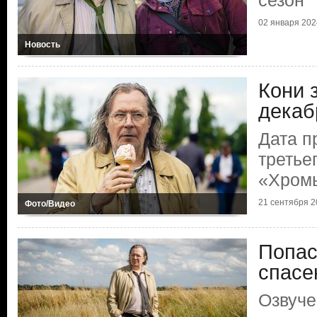
сезон
02 января 2024
Новость
Кони 
декаб
Дата п
третье
«Хром
21 сентября 20
Фото/Видео
Попас
спасе
Озвуче