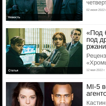
четвер
02 июня 2022 г
Новость
«Под 
под д
ржани
Реценз
«Хром
12 мая 2022 г.
Статья
MI-5 
агент
Кастин