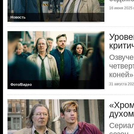
16 июня 2025 г
Новость
Урове
крити
Озвуче
четвер
коней»
31 августа 2024
Фото/Видео
«Хром
духом
Сериал