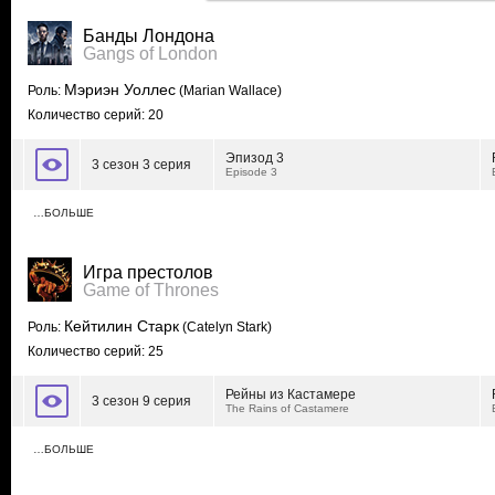
Банды Лондона
Gangs of London
Мэриэн Уоллес
Роль:
(Marian Wallace)
Количество серий: 20
Эпизод 3
3 сезон 3 серия
Episode 3
…БОЛЬШЕ
Игра престолов
Game of Thrones
Кейтилин Старк
Роль:
(Catelyn Stark)
Количество серий: 25
Рейны из Кастамере
3 сезон 9 серия
The Rains of Castamere
…БОЛЬШЕ