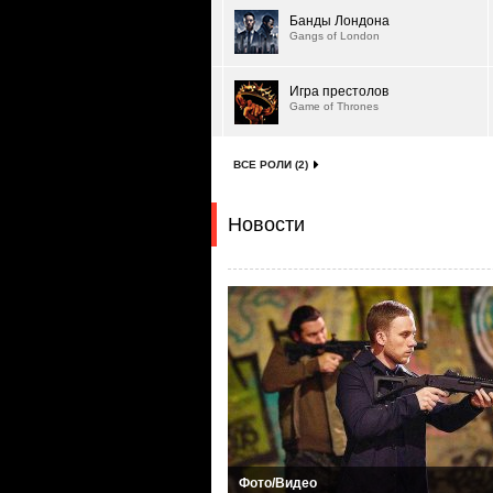
Банды Лондона
Gangs of London
Игра престолов
Game of Thrones
ВСЕ РОЛИ (2)
Новости
Фото/Видео