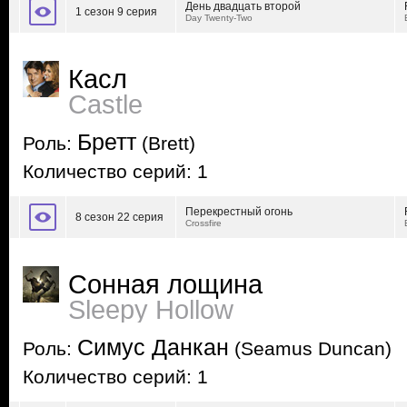
День двадцать второй
1 сезон 9 серия
Day Twenty-Two
Касл
Castle
Бретт
Роль:
(Brett)
Количество серий: 1
Перекрестный огонь
8 сезон 22 серия
Crossfire
Сонная лощина
Sleepy Hollow
Симус Данкан
Роль:
(Seamus Duncan)
Количество серий: 1