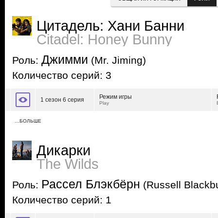
Цитадель: Хани Банни
Citadel: Honey Bunny
Джимми
Роль:
(Mr. Jiming)
Количество серий: 3
Режим игры
1 сезон 6 серия
Play
…БОЛЬШЕ
Дикарки
The Wilds
Рассел Блэкбёрн
Роль:
(Russell Blackb
Количество серий: 1