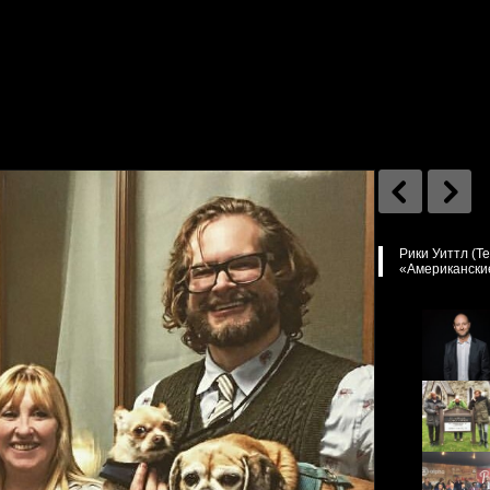
Рики Уиттл (Те
«Американские