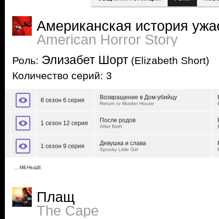
Американская история ужа
American Horror Story
Элизабет Шорт
Роль:
(Elizabeth Short)
Количество серий: 3
Возвращение в Дом-убийцу
8 сезон 6 серия
Return to Murder House
После родов
1 сезон 12 серия
After Birth
Девушка и слава
1 сезон 9 серия
Spooky Little Girl
…МЕНЬШЕ
Плащ
The Cape