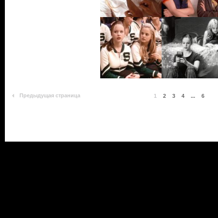
Предыдущая страница
1
2
3
4
...
6