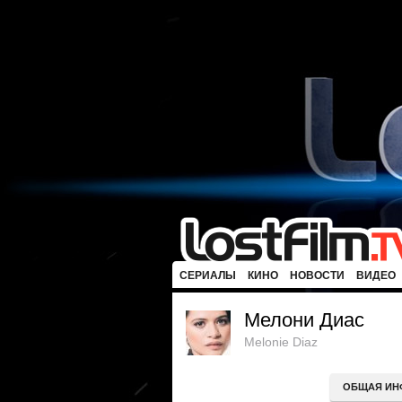
СЕРИАЛЫ
КИНО
НОВОСТИ
ВИДЕО
Мелони Диас
Melonie Diaz
ОБЩАЯ ИН