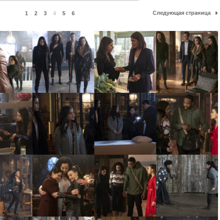
Следующая страница
1
2
3
4
5
6