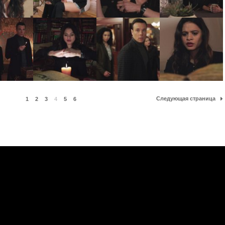
Следующая страница
1
2
3
4
5
6