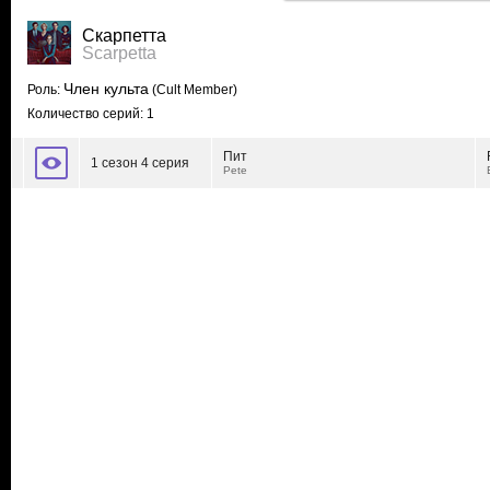
Скарпетта
Scarpetta
Член культа
Роль:
(Cult Member)
Количество серий: 1
Пит
1 сезон 4 серия
Pete