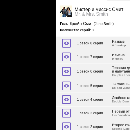
Мистер и миссис Смит
Mr. & Mrs. Smith
Джейн Смит
Роль:
(Jane Smith)
Количество серий: 8
Разрыв
1 сезон 8 серия
A Breakup
Измена
1 сезон 7 серия
Infidelity
Терапия д
1 сезон 6 серия
и напуган
Couples Ther
Ты хочешь
1 сезон 5 серия
Do You Want
Двойное с
1 сезон 4 серия
Double Date
Первый от
1 сезон 3 серия
First Vacation
Второе св
1 сезон 2 серия
Second Date