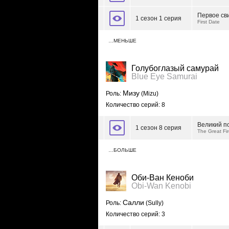
Первое св
1 сезон 1 серия
First Date
…МЕНЬШЕ
Голубоглазый самурай
Blue Eye Samurai
Мизу
Роль:
(Mizu)
Количество серий: 8
Великий п
1 сезон 8 серия
The Great Fi
…БОЛЬШЕ
Оби-Ван Кеноби
Obi-Wan Kenobi
Салли
Роль:
(Sully)
Количество серий: 3