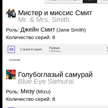
Мистер и миссис Смит
Mr. & Mrs. Smith
Джейн Смит
Роль:
(Jane Smith)
Количество серий: 8
Разрыв
1 сезон 8 серия
A Breakup
…БОЛЬШЕ
Голубоглазый самурай
Blue Eye Samurai
Мизу
Роль:
(Mizu)
Количество серий: 8