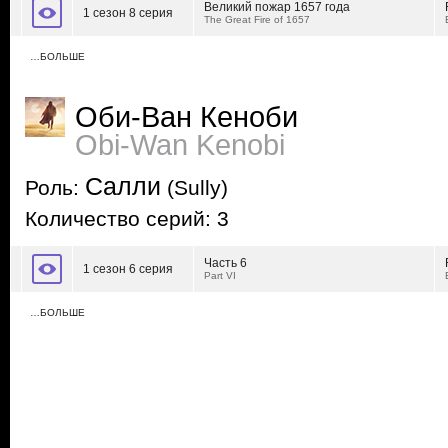
Великий пожар 1657 года
1 сезон 8 серия
The Great Fire of 1657
…БОЛЬШЕ
Оби-Ван Кеноби
Obi-Wan Kenobi
Салли
Роль:
(Sully)
Количество серий: 3
Часть 6
1 сезон 6 серия
Part VI
…БОЛЬШЕ