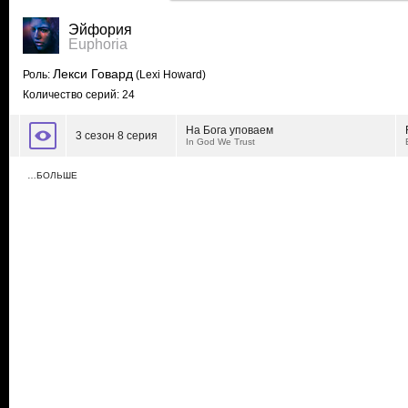
Эйфория
Euphoria
Лекси Говард
Роль:
(Lexi Howard)
Количество серий: 24
На Бога уповаем
3 сезон 8 серия
In God We Trust
…БОЛЬШЕ