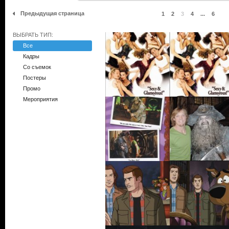
Предыдущая страница
1
2
3
4
...
6
ВЫБРАТЬ ТИП:
Все
Кадры
Со съемок
Постеры
Промо
Мероприятия