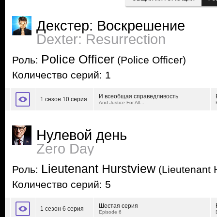
Декстер: Воскрешение
Dexter: Resurrection
Police Officer
Роль:
(Police Officer)
Количество серий: 1
И всеобщая справедливость
1 сезон 10 серия
And Justice For All...
Нулевой день
Zero Day
Lieutenant Hurstview
Роль:
(Lieutenant 
Количество серий: 5
Шестая серия
1 сезон 6 серия
Episode 6