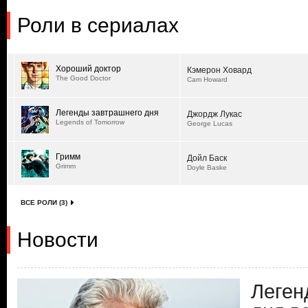
Роли в сериалах
Хороший доктор
Кэмерон Ховард
The Good Doctor
Cam Howard
Легенды завтрашнего дня
Джордж Лукас
Legends of Tomorrow
George Lucas
Гримм
Дойл Баск
Grimm
Doyle Baske
ВСЕ РОЛИ (3)
Новости
Леген