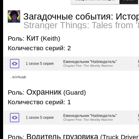
Загадочные события: Истор
Stranger Things: Tales from 
Кит
Роль:
(Keith)
Количество серий: 2
Еженедельник "Наблюдатель"
1 сезон 5 серия
Chapter Five: The Weekly Watcher
…БОЛЬШЕ
Охранник
Роль:
(Guard)
Количество серий: 1
Еженедельник "Наблюдатель"
1 сезон 5 серия
Chapter Five: The Weekly Watcher
Водитель грузовика
Роль:
(Truck Driver