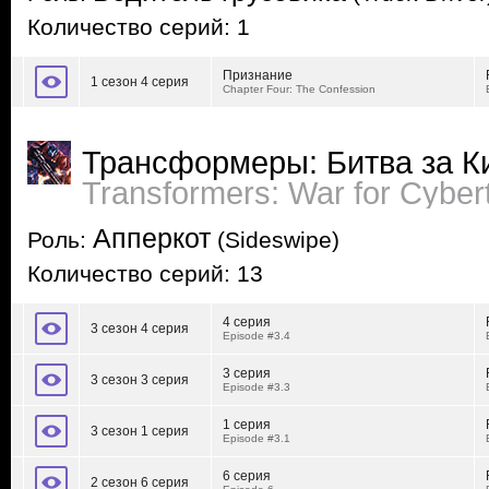
Количество серий: 1
Признание
1 сезон 4 серия
Chapter Four: The Confession
Трансформеры: Битва за К
Transformers: War for Cyber
Апперкот
Роль:
(Sideswipe)
Количество серий: 13
4 серия
3 сезон 4 серия
Episode #3.4
3 серия
3 сезон 3 серия
Episode #3.3
1 серия
3 сезон 1 серия
Episode #3.1
6 серия
2 сезон 6 серия