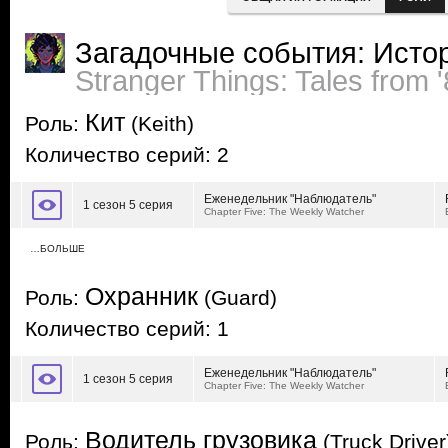
Загадочные события: Истор
Stranger Things: Tales from 
Кит
Роль:
(Keith)
Количество серий: 2
Еженедельник "Наблюдатель"
1 сезон 5 серия
Chapter Five: The Weekly Watcher
…БОЛЬШЕ
Охранник
Роль:
(Guard)
Количество серий: 1
Еженедельник "Наблюдатель"
1 сезон 5 серия
Chapter Five: The Weekly Watcher
Водитель грузовика
Роль:
(Truck Driver